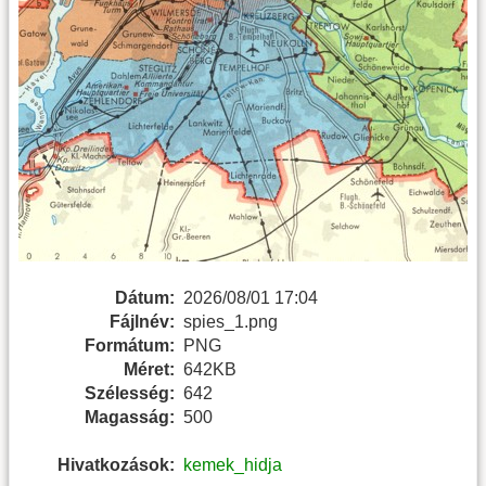
Dátum:
2026/08/01 17:04
Fájlnév:
spies_1.png
Formátum:
PNG
Méret:
642KB
Szélesség:
642
Magasság:
500
Hivatkozások:
kemek_hidja