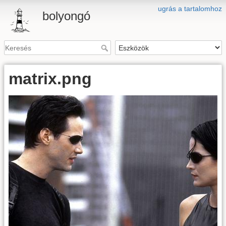
ugrás a tartalomhoz
bolyongó
matrix.png