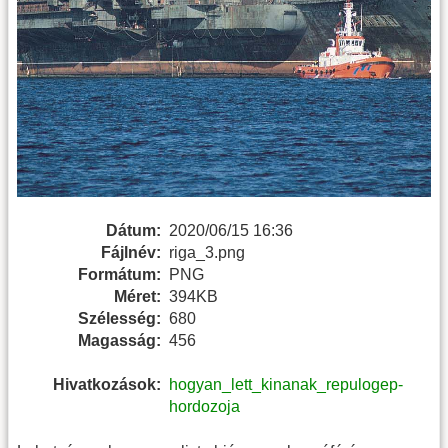
Dátum:
2020/06/15 16:36
Fájlnév:
riga_3.png
Formátum:
PNG
Méret:
394KB
Szélesség:
680
Magasság:
456
Hivatkozások:
hogyan_lett_kinanak_repulogep-
hordozoja