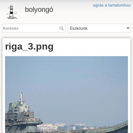
ugrás a tartalomhoz
bolyongó
riga_3.png