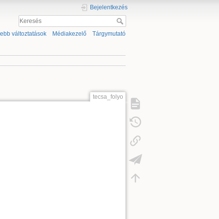
Bejelentkezés
sebb változtatások
Médiakezelő
Tárgymutató
tecsa_folyo