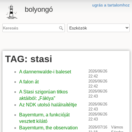
ugrás a tartalomhoz
bolyongó
TAG: stasi
2026/06/26
A dannenwalde-i baleset
22:42
2026/06/26
A falon át
22:42
2026/06/26
A Stasi szigorúan titkos
22:43
aktáiból: „Fáklya”
2026/06/26
Az NDK utolsó halálraítéltje
22:43
2026/06/26
Bayernturm, a funkcióját
22:43
vesztett kilátó
2026/07/16
Vámos
Bayernturm, the observation