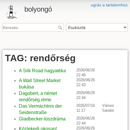
ugrás a tartalomhoz
bolyongó
TAG: rendőrség
2026/06/26
A Silk Road hagyatéka
22:46
2026/06/26
A Wall Street Market
22:43
bukása
2026/06/26
Dagobert, a német
22:44
rendőrség réme
2026/07/16
Vámos
Das Vermächtnis der
11:17
Sándor
Seidenstraße
2026/06/26
Gladbecker-túszdráma
22:44
2026/06/26
Közlekedj okosan!