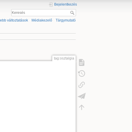
Bejelentkezés
sebb változtatások
Médiakezelő
Tárgymutató
tag:osztalgia