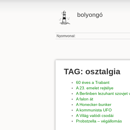
bolyongó
Nyomvonal:
TAG: osztalgia
60 éves a Trabant
A 23. emelet rejtélye
A Berlinben lezuhant szovjet
A falon át
A Honecker-bunker
A kommunista UFO
A Világ valódi csodái
Probstzella – végállomás