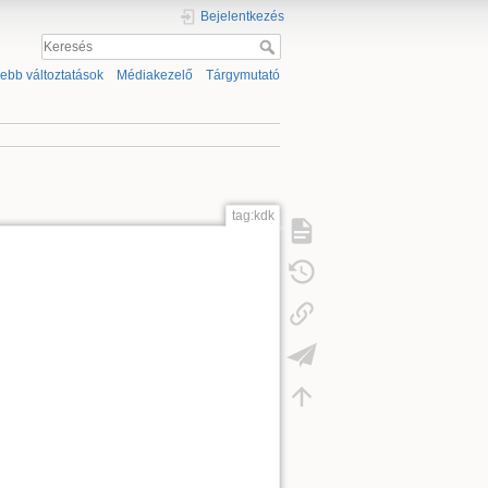
Bejelentkezés
sebb változtatások
Médiakezelő
Tárgymutató
tag:kdk