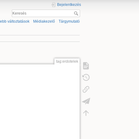
Bejelentkezés
sebb változtatások
Médiakezelő
Tárgymutató
tag:erdotelek