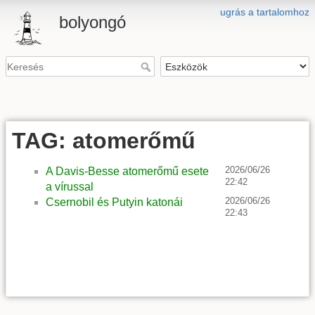
ugrás a tartalomhoz
bolyongó
TAG: atomerőmű
2026/06/26
A Davis-Besse atomerőmű esete
22:42
a vírussal
2026/06/26
Csernobil és Putyin katonái
22:43