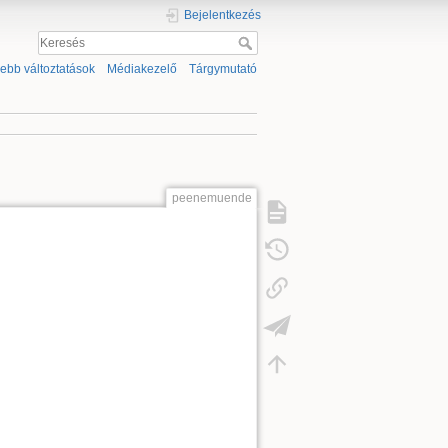
Bejelentkezés
sebb változtatások
Médiakezelő
Tárgymutató
peenemuende