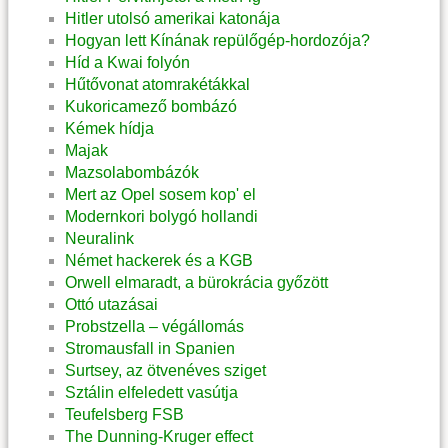
Hitler utolsó amerikai katonája
Hogyan lett Kínának repülőgép-hordozója?
Híd a Kwai folyón
Hűtővonat atomrakétákkal
Kukoricamező bombázó
Kémek hídja
Majak
Mazsolabombázók
Mert az Opel sosem kop' el
Modernkori bolygó hollandi
Neuralink
Német hackerek és a KGB
Orwell elmaradt, a bürokrácia győzött
Ottó utazásai
Probstzella – végállomás
Stromausfall in Spanien
Surtsey, az ötvenéves sziget
Sztálin elfeledett vasútja
Teufelsberg FSB
The Dunning-Kruger effect