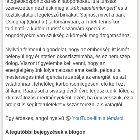
látogatóközpontokat és kilátópontokat. Itt a turisták
szervezetten nézhetik meg a
„kék napelemtengert”
és a
köztük-alattuk legelésző birkákat. Sajnos, mivel a park
Csinghaj (Qinghai) tartományban, a Tibeti-fennsíkon
található, a külföldi turisták számára speciális
engedélyekre van szükség a környék meglátogatásához.
Nyilván felmerül a gondolat, hogy az emberiség itt ismét
belenyúl egy érintetlen ökoszisztémába, és ez nem szép
dolog. Viszont figyelembe kell venni, hogy az
energiaigényünk folyamatosan emelkedik, például a
mesterséges intelligencia is zabálja az energiát, és azt
valahonnan, lehetőleg karbonsemlegesen, elő kell ezt
állítani. Ráadásul a sivatag évről évre terjeszkedik, főleg a
klímaváltozás eredményeként, ezért, ha úgy vesszük, ez a
projekt is segít területeket visszaszerezni a sivatagtól.
Egy érdekes, angol nyelvű
YouTube-film a témáról
.
A legutóbbi bejegyzések a blogon