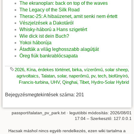
The ekranoplan: back on top of the waves
The Legacy of the Silk Road
Therac-25: A hibaüzenet, amit senki nem értett
Vészjelzések a Dakotáról
Whisky-háború a Hans szigetért
Wie dick ist dein Buch?
Yokoi háborúja
Átadták a világ leghosszabb alagútját
Öreg fiúk bankrablócsapata
2026
,
Kína
,
érdekes történet
,
birka
,
vízerőmű
,
solar sheep
,
agrivoltaics
,
Talatan
,
solar
,
naperőmű
,
pv
,
tech
,
biofűnyíró
,
Francis-turbina
,
UHV
,
Qinghai
,
Tibet
,
Hydro-Solar Hybrid
Bejegyzésmegtekintések száma: 201
passport/talatan_pv_park.txt
· legutóbbi módosítás:
2026/08/01
17:04
– Szerkesztő:
127.0.0.1
Hacsak máshol nincs egyéb rendelkezés, ezen wiki tartalma a