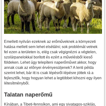
Emellett nyilván ezeknek az erőműveknek a környezeti
hatása mellett sem lehet elsétálni; sok problémát vetnek
fel ezen a területen is, elég csak végignézni a végtelen,
szolárpanelokkal borított és ezért a művelésből kieső
földeken. Lehet úgy telepíteni naperőművet akkor, hogy
annak csak az előnyei érvényesüljenek? A lenti példa
szerint lehet, bár itt is csak lépésről-lépésre jöttek rá a
fejlesztők, hogy hogyan lehet a legtöbbet kihozni egy ilyen
létesítményből.
Talatan naperőmű
Kínában, a Tibeti-fennsíkon, ami egy sivatagos-sziklás,