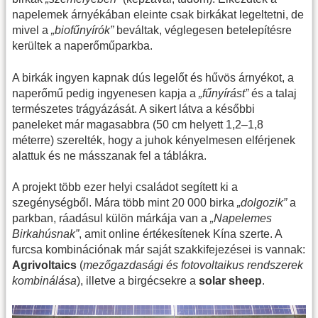
napelemek árnyékában eleinte csak birkákat legeltetni, de
mivel a
„biofűnyírók”
beváltak, véglegesen betelepítésre
kerültek a naperőműparkba.
A birkák ingyen kapnak dús legelőt és hűvös árnyékot, a
naperőmű pedig ingyenesen kapja a
„fűnyírást”
és a talaj
természetes trágyázását. A sikert látva a későbbi
paneleket már magasabbra (50 cm helyett 1,2–1,8
méterre) szerelték, hogy a juhok kényelmesen elférjenek
alattuk és ne másszanak fel a táblákra.
A projekt több ezer helyi családot segített ki a
szegénységből. Mára több mint 20 000 birka
„dolgozik”
a
parkban, ráadásul külön márkája van a
„Napelemes
Birkahúsnak”
, amit online értékesítenek Kína szerte. A
furcsa kombinációnak már saját szakkifejezései is vannak:
Agrivoltaics
(
mezőgazdasági és fotovoltaikus rendszerek
kombinálása
), illetve a birgécsekre a
solar sheep
.