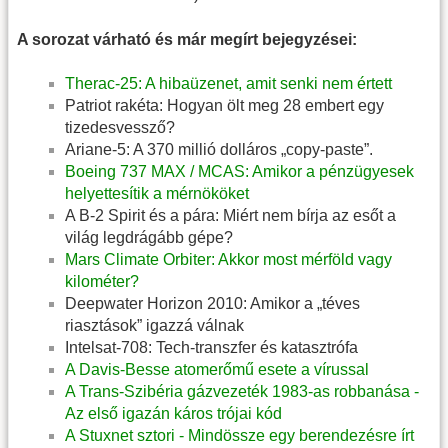
A sorozat várható és már megírt bejegyzései:
Therac-25: A hibaüzenet, amit senki nem értett
Patriot rakéta: Hogyan ölt meg 28 embert egy
tizedesvessző?
Ariane-5: A 370 millió dolláros „copy-paste”.
Boeing 737 MAX / MCAS: Amikor a pénzügyesek
helyettesítik a mérnököket
A B-2 Spirit és a pára: Miért nem bírja az esőt a
világ legdrágább gépe?
Mars Climate Orbiter: Akkor most mérföld vagy
kilométer?
Deepwater Horizon 2010: Amikor a „téves
riasztások” igazzá válnak
Intelsat-708: Tech-transzfer és katasztrófa
A Davis-Besse atomerőmű esete a vírussal
A Trans-Szibéria gázvezeték 1983-as robbanása -
Az első igazán káros trójai kód
A Stuxnet sztori - Mindössze egy berendezésre írt