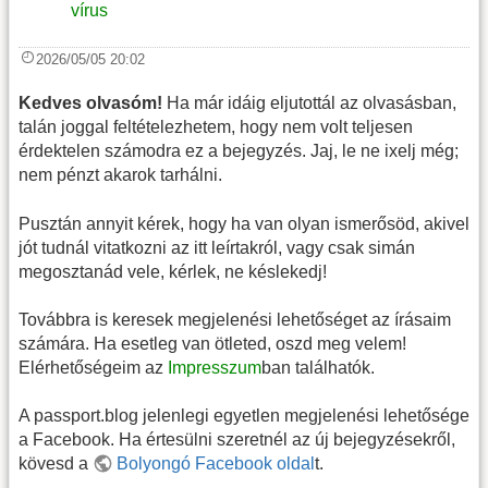
vírus
2026/05/05 20:02
Kedves olvasóm!
Ha már idáig eljutottál az olvasásban,
talán joggal feltételezhetem, hogy nem volt teljesen
érdektelen számodra ez a bejegyzés. Jaj, le ne ixelj még;
nem pénzt akarok tarhálni.
Pusztán annyit kérek, hogy ha van olyan ismerősöd, akivel
jót tudnál vitatkozni az itt leírtakról, vagy csak simán
megosztanád vele, kérlek, ne késlekedj!
Továbbra is keresek megjelenési lehetőséget az írásaim
számára. Ha esetleg van ötleted, oszd meg velem!
Elérhetőségeim az
Impresszum
ban találhatók.
A passport.blog jelenlegi egyetlen megjelenési lehetősége
a Facebook. Ha értesülni szeretnél az új bejegyzésekről,
kövesd a
Bolyongó Facebook oldal
t.