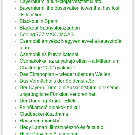
Bayernturm, a funkcióját vesztett kilátó
Bayernturm, the observation tower that has lost
its function
Blackout in Spain
Blackout Spanyolországban
Boeing 737 MAX / MCAS
Csernobil árnyéka: Negyven évvel a katasztrófa
után
Csernobil és Putyin katonái
Csónakokkal az anyahajó ellen – a Millennium
Challenge 2002 gyakorlat
Das Ekranoplan – wieder über den Wellen
Das Vermächtnis der Seidenstraße
Der Bayern-Turm, ein Aussichtsturm, der seine
ursprüngliche Funktion verloren hat
Der Dunning-Kruger-Effekt
Felhőkarcoló ablakok nélkül
Gladbecker-túszdráma
Hadsereg romokból
Hedy Lamarr: filmszínésznő és feltaláló
Hitler Pervitinjétől a meth-ig