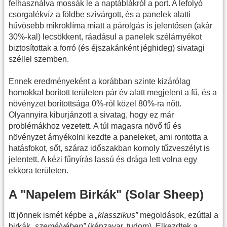
felhasználva mossák le a naptáblákról a port. A lefolyó
csorgalékvíz a földbe szivárgott, és a panelek alatti
hűvösebb mikroklíma miatt a párolgás is jelentősen (akár
30%-kal) lecsökkent, ráadásul a panelek szélárnyékot
biztosítottak a forró (és éjszakánként jéghideg) sivatagi
széllel szemben.
Ennek eredményeként a korábban szinte kizárólag
homokkal borított területen pár év alatt megjelent a fű, és a
növényzet borítottsága 0%-ról közel 80%-ra nőtt.
Olyannyira kiburjánzott a sivatag, hogy ez már
problémákhoz vezetett. A túl magasra növő fű és
növényzet árnyékolni kezdte a paneleket, ami rontotta a
hatásfokot, sőt, száraz időszakban komoly tűzveszélyt is
jelentett. A kézi fűnyírás lassú és drága lett volna egy
ekkora területen.
A "Napelem Birkák" (Solar Sheep)
Itt jönnek ismét képbe a
„klasszikus”
megoldások, ezúttal a
birkák
„személyében”
(képzavar, tudom). Elkezdtek a