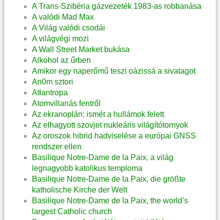
A Trans-Szibéria gázvezeték 1983-as robbanása
A valódi Mad Max
A Világ valódi csodái
A világvégi mozi
A Wall Street Market bukása
Alkohol az űrben
Amikor egy naperőmű teszi oázissá a sivatagot
An0m sztori
Atlantropa
Atomvillanás fentről
Az ekranoplán; ismét a hullámok felett
Az elhagyott szovjet nukleáris világítótornyok
Az oroszok hibrid hadviselése a európai GNSS
rendszer ellen
Basilique Notre-Dame de la Paix, a világ
legnagyobb katolikus temploma
Basilique Notre-Dame de la Paix, die größte
katholische Kirche der Welt
Basilique Notre-Dame de la Paix, the world’s
largest Catholic church