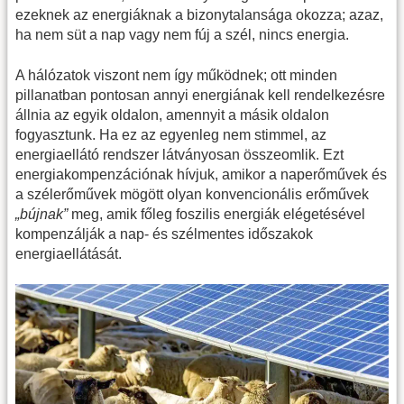
ezeknek az energiáknak a bizonytalansága okozza; azaz,
ha nem süt a nap vagy nem fúj a szél, nincs energia.
A hálózatok viszont nem így működnek; ott minden
pillanatban pontosan annyi energiának kell rendelkezésre
állnia az egyik oldalon, amennyit a másik oldalon
fogyasztunk. Ha ez az egyenleg nem stimmel, az
energiaellátó rendszer látványosan összeomlik. Ezt
energiakompenzációnak hívjuk, amikor a naperőművek és
a szélerőművek mögött olyan konvencionális erőművek
„bújnak”
meg, amik főleg foszilis energiák elégetésével
kompenzálják a nap- és szélmentes időszakok
energiaellátását.