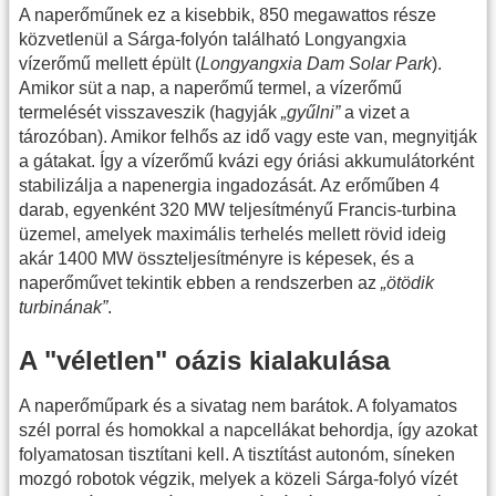
A naperőműnek ez a kisebbik, 850 megawattos része
közvetlenül a Sárga-folyón található Longyangxia
vízerőmű mellett épült (
Longyangxia Dam Solar Park
).
Amikor süt a nap, a naperőmű termel, a vízerőmű
termelését visszaveszik (hagyják
„gyűlni”
a vizet a
tározóban). Amikor felhős az idő vagy este van, megnyitják
a gátakat. Így a vízerőmű kvázi egy óriási akkumulátorként
stabilizálja a napenergia ingadozását. Az erőműben 4
darab, egyenként 320 MW teljesítményű Francis-turbina
üzemel, amelyek maximális terhelés mellett rövid ideig
akár 1400 MW összteljesítményre is képesek, és a
naperőművet tekintik ebben a rendszerben az
„ötödik
turbinának”
.
A "véletlen" oázis kialakulása
A naperőműpark és a sivatag nem barátok. A folyamatos
szél porral és homokkal a napcellákat behordja, így azokat
folyamatosan tisztítani kell. A tisztítást autonóm, síneken
mozgó robotok végzik, melyek a közeli Sárga-folyó vízét