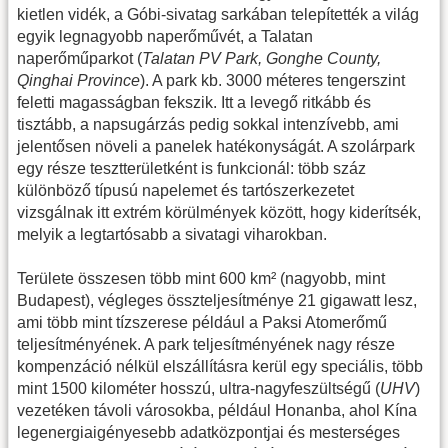
kietlen vidék, a Góbi-sivatag sarkában telepítették a világ
egyik legnagyobb naperőművét, a Talatan
naperőműparkot (
Talatan PV Park, Gonghe County,
Qinghai Province
). A park kb. 3000 méteres tengerszint
feletti magasságban fekszik. Itt a levegő ritkább és
tisztább, a napsugárzás pedig sokkal intenzívebb, ami
jelentősen növeli a panelek hatékonyságát. A szolárpark
egy része tesztterületként is funkcionál: több száz
különböző típusú napelemet és tartószerkezetet
vizsgálnak itt extrém körülmények között, hogy kiderítsék,
melyik a legtartósabb a sivatagi viharokban.
Területe összesen több mint 600 km² (nagyobb, mint
Budapest), végleges összteljesítménye 21 gigawatt lesz,
ami több mint tízszerese például a Paksi Atomerőmű
teljesítményének. A park teljesítményének nagy része
kompenzáció nélkül elszállításra kerül egy speciális, több
mint 1500 kilométer hosszú, ultra-nagyfeszültségű (
UHV
)
vezetéken távoli városokba, például Honanba, ahol Kína
legenergiaigényesebb adatközpontjai és mesterséges