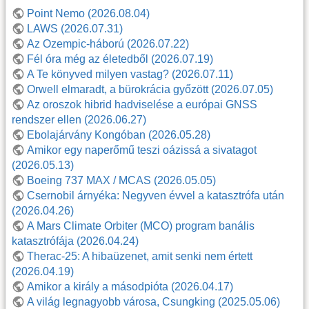
Point Nemo (2026.08.04)
LAWS (2026.07.31)
Az Ozempic-háború (2026.07.22)
Fél óra még az életedből (2026.07.19)
A Te könyved milyen vastag? (2026.07.11)
Orwell elmaradt, a bürokrácia győzött (2026.07.05)
Az oroszok hibrid hadviselése a európai GNSS
rendszer ellen (2026.06.27)
Ebolajárvány Kongóban (2026.05.28)
Amikor egy naperőmű teszi oázissá a sivatagot
(2026.05.13)
Boeing 737 MAX / MCAS (2026.05.05)
Csernobil árnyéka: Negyven évvel a katasztrófa után
(2026.04.26)
A Mars Climate Orbiter (MCO) program banális
katasztrófája (2026.04.24)
Therac-25: A hibaüzenet, amit senki nem értett
(2026.04.19)
Amikor a király a másodpióta (2026.04.17)
A világ legnagyobb városa, Csungking (2025.05.06)