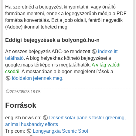
Ha szeretnéd a bejegyzést kinyomtatni, vagy önálló
formában menteni, ennek a legegyszerűbb módja a PDF
formába konvertálás. Ezt a jobb oldali, fentről negyedik
(Adobe) ikonnal teheted meg.
Eddigi bejegyzések a bolyongó.hu-n
Az összes bejegyzés ABC-be rendezett
indexe itt
található
. A blog helyekhez köthető bejegyzései a
google.maps térképen is megtalálhatók:
A világ valódi
csodái
. A mostanában a blogon megjelent írások a
főoldalon jelennek meg
.
2026/05/28 18:05
Források
english.news.cn:
Desert solar panels foster greening,
animal husbandry efforts
Trip.com:
Longyangxia Scenic Spot