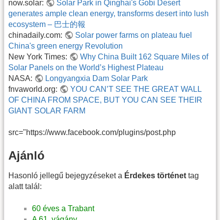
now.solar:
Solar Park in Qinghai's Gobi Desert
generates ample clean energy, transforms desert into lush
ecosystem – 巴士的報
chinadaily.com:
Solar power farms on plateau fuel
China's green energy Revolution
New York Times:
Why China Built 162 Square Miles of
Solar Panels on the World’s Highest Plateau
NASA:
Longyangxia Dam Solar Park
fnvaworld.org:
YOU CAN’T SEE THE GREAT WALL
OF CHINA FROM SPACE, BUT YOU CAN SEE THEIR
GIANT SOLAR FARM
src="https://www.facebook.com/plugins/post.php
Ajánló
Hasonló jellegű bejegyzéseket a
Érdekes történet
tag
alatt talál:
60 éves a Trabant
A 61. vágány