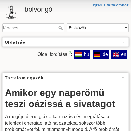
ugrás a tartalomhoz
bolyongó
Oldalsáv
?
Oldal fordításai
:
hu
de
en
Tartalomjegyzék
Amikor egy naperőmű
teszi oázissá a sivatagot
A megújuló energiák alkalmazása és integrálása a
jelenlegi energiaellátó hálózatokba sokszor több
problémát vet fel, mint amennyit megold. A fő problémát