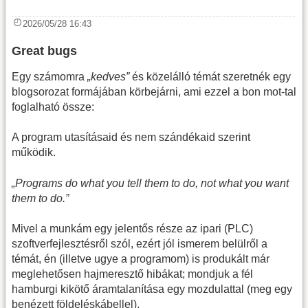
2026/05/28 16:43
Great bugs
Egy számomra
„kedves”
és közelálló témát szeretnék egy
blogsorozat formájában körbejárni, ami ezzel a bon mot-tal
foglalható össze:
A program utasításaid és nem szándékaid szerint
működik.
„Programs do what you tell them to do, not what you want
them to do.”
Mivel a munkám egy jelentős része az ipari (PLC)
szoftverfejlesztésről szól, ezért jól ismerem belülről a
témát, én (illetve ugye a programom) is produkált már
meglehetősen hajmeresztő hibákat; mondjuk a fél
hamburgi kikötő áramtalanítása egy mozdulattal (meg egy
benézett földeléskábellel).