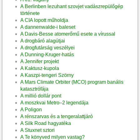
A Berlinben lezuhant szovjet vadászrepülőgép
története
A CIA lopott műholdja
A dannenwalde-i baleset
A Davis-Besse atomerőmű esete a vírussal
A drogbáró alagútjai
A drogfutárság veszélyei
A Dunning-Kruger-hatás
A Jennifer projekt
A Kaktusz-kupola
A Kaszpi-tengeri Szörny
A Mars Climate Orbiter (MCO) program banális
katasztrófája
A millió dollár pont
A moszkvai Metro–2 legendája
A Poligon
A rénszarvas és a tengeralattjáró
A Silk Road hagyatéka
A Stuxnet sztori
A Te könyved milyen vastag?