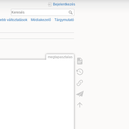
Bejelentkezés
sebb változtatások
Médiakezelő
Tárgymutató
megtapasztalas