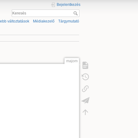
Bejelentkezés
sebb változtatások
Médiakezelő
Tárgymutató
majom