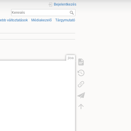
Bejelentkezés
sebb változtatások
Médiakezelő
Tárgymutató
jioa