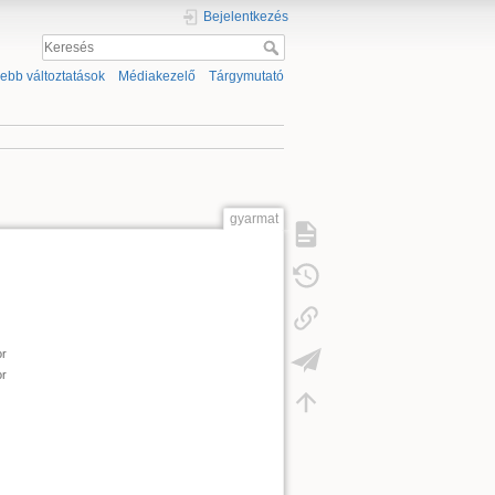
Bejelentkezés
sebb változtatások
Médiakezelő
Tárgymutató
gyarmat
r
r