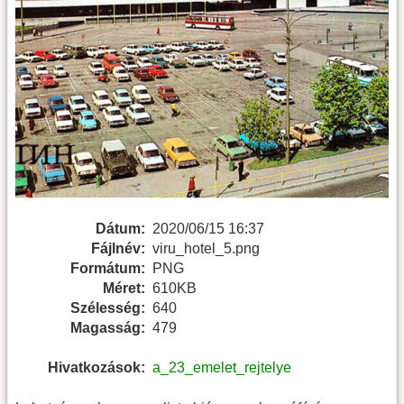
Dátum:
2020/06/15 16:37
Fájlnév:
viru_hotel_5.png
Formátum:
PNG
Méret:
610KB
Szélesség:
640
Magasság:
479
Hivatkozások:
a_23_emelet_rejtelye