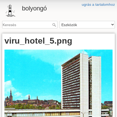
ugrás a tartalomhoz
bolyongó
viru_hotel_5.png