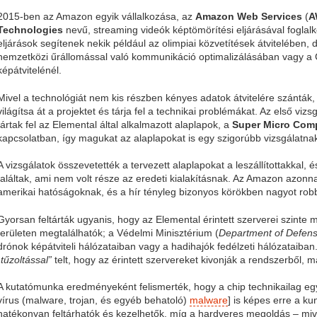
2015-ben az Amazon egyik vállalkozása, az
Amazon Web Services
(
A
Technologies
nevű, streaming videók képtömörítési eljárásával foglalk
eljárások segítenek nekik például az olimpiai közvetítések átvitelében,
nemzetközi űrállomással való kommunikáció optimalizálásában vagy a C
képátvitelénél.
Mivel a technológiát nem kis részben kényes adatok átvitelére szánták,
világítsa át a projektet és tárja fel a technikai problémákat. Az első v
tártak fel az Elemental által alkalmazott alaplapok, a
Super Micro Comp
kapcsolatban, így magukat az alaplapokat is egy szigorúbb vizsgálatnak
A vizsgálatok összevetették a tervezett alaplapokat a leszállítottakkal,
találtak, ami nem volt része az eredeti kialakításnak. Az Amazon azonna
amerikai hatóságoknak, és a hír tényleg bizonyos körökben nagyot rob
Gyorsan feltárták ugyanis, hogy az Elemental érintett szerverei szinte 
területen megtalálhatók; a Védelmi Minisztérium (
Department of Defen
drónok képátviteli hálózataiban vagy a hadihajók fedélzeti hálózataiban
„tűzoltással”
telt, hogy az érintett szervereket kivonják a rendszerből, má
A kutatómunka eredményeként felismerték, hogy a chip technikailag eg
vírus (malware, trojan, és egyéb behatoló)
malware
] is képes erre a ku
hatékonyan feltárhatók és kezelhetők, míg a hardveres megoldás – miv