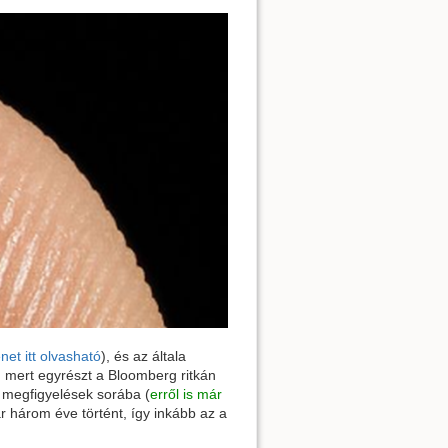
net itt olvasható
), és az általa
, mert egyrészt a Bloomberg ritkán
is megfigyelések sorába (
erről is már
ár három éve történt, így inkább az a