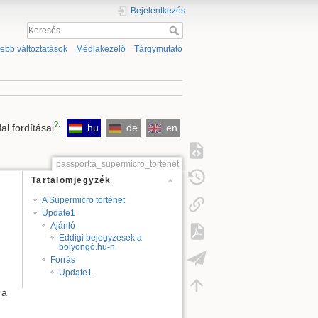
Bejelentkezés
sebb változtatások
Médiakezelő
Tárgymutató
?
al fordításai
:
hu
de
en
passport:a_supermicro_tortenet
Tartalomjegyzék
A Supermicro történet
Update1
Ajánló
Eddigi bejegyzések a
bolyongó.hu-n
Forrás
Update1
 a