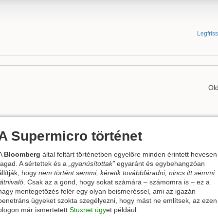
Legfris
Old
A Supermicro történet
A
Bloomberg
által feltárt történetben egyelőre minden érintett hevesen
tagad. A sértettek és a
„gyanúsítottak”
egyaránt és egybehangzóan
állítják, hogy
nem történt semmi, kéretik továbbfáradni, nincs itt semmi
látnivaló
. Csak az a gond, hogy sokat számára – számomra is – ez a
nagy mentegetőzés felér egy olyan beismeréssel, ami az igazán
penetráns ügyeket szokta szegélyezni, hogy mást ne említsek, az ezen
blogon már ismertetett
Stuxnet ügy
et például.