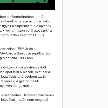
bben a kémtörténetben, a már
előkerült – persze ezt ők is váltig
lfigyelt a Supermicro-s alaplapok
ttek volna, házon belül
„kezelték”
a
 erről aztán azért az FBI-t is
atrészeinek 75%-át és a
USA-ban, a San Jose repülőterétől
ng
alapította 1993-ban.
erelő-üzem kínai alkatrészekből
aplapot terít a piacon, mint bárki
egalábbis a térségben) zajlik.
tajvaniak; a gyáron belüli
 nyelven hangoznak el.
 Felszabadítási Hadsereg hardveres
a létezését – talán nem meglepő