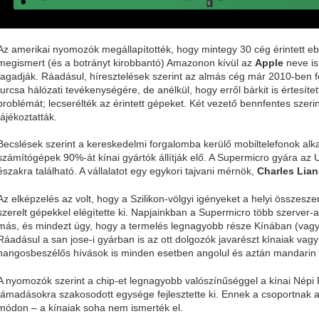
Az amerikai nyomozók megállapítotték, hogy mintegy 30 cég érintett e
megismert (és a botrányt kirobbantó) Amazonon kívül az
Apple
neve is 
tagadják. Ráadásul, híresztelések szerint az almás cég már 2010-ben fe
furcsa hálózati tevékenységére, de anélkül, hogy erről bárkit is értesíte
problémát; lecserélték az érintett gépeket. Két vezető bennfentes szerint
tájékoztatták.
Becslések szerint a kereskedelmi forgalomba kerülő mobiltelefonok alk
számítógépek 90%-át kínai gyártók állítják elő. A Supermicro gyára az 
északra található. A vállalatot egy egykori tajvani mérnök,
Charles Lia
Az elképzelés az volt, hogy a Szilikon-völgyi igényeket a helyi összesz
szerelt gépekkel elégítette ki. Napjainkban a Supermicro több szerver-al
más, és mindezt úgy, hogy a termelés legnagyobb része Kínában (vagy l
Ráadásul a san jose-i gyárban is az ott dolgozók javarészt kínaiak vagy 
hangosbeszélős hívások is minden esetben angolul és aztán mandarin
A nyomozók szerint a chip-et legnagyobb valószínűséggel a kínai Népi
támadásokra szakosodott egysége fejlesztette ki. Ennek a csoportnak 
módon – a kínaiak soha nem ismerték el.