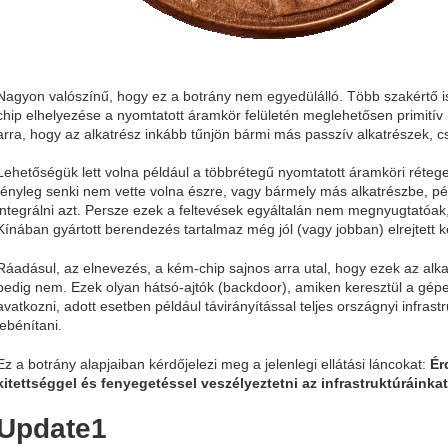
Nagyon valószínű, hogy ez a botrány nem egyedülálló. Több szakértő i
chip elhelyezése a nyomtatott áramkör felületén meglehetősen primitív
arra, hogy az alkatrész inkább tűnjön bármi más passzív alkatrészek, c
Lehetőségük lett volna például a többrétegű nyomtatott áramköri rétegei 
tényleg senki nem vette volna észre, vagy bármely más alkatrészbe, pél
integrálni azt. Persze ezek a feltevések egyáltalán nem megnyugtatóak
Kínában gyártott berendezés tartalmaz még jól (vagy jobban) elrejtett 
Ráadásul, az elnevezés, a kém-chip sajnos arra utal, hogy ezek az alk
pedig nem. Ezek olyan hátsó-ajtók (backdoor), amiken keresztül a gép
avatkozni, adott esetben például távirányítással teljes országnyi infrast
lebénítani.
Ez a botrány alapjaiban kérdőjelezi meg a jelenlegi ellátási láncokat:
Ér
kitettséggel és fenyegetéssel veszélyeztetni az infrastruktúráinka
Update1