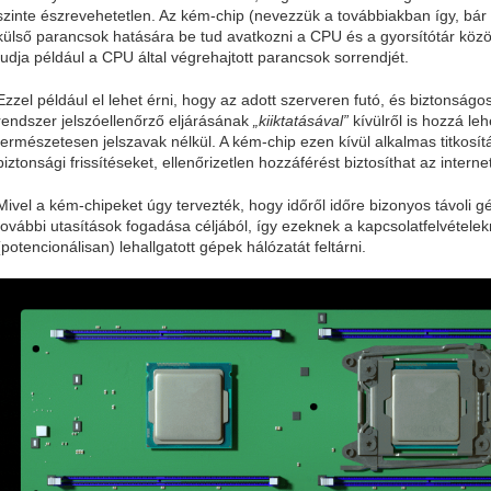
szinte észrevehetetlen. Az kém-chip (nevezzük a továbbiakban így, bár
külső parancsok hatására be tud avatkozni a CPU és a gyorsítótár köz
tudja például a CPU által végrehajtott parancsok sorrendjét.
Ezzel például el lehet érni, hogy az adott szerveren futó, és biztonságo
rendszer jelszóellenőrző eljárásának
„kiiktatásával”
kívülről is hozzá leh
természetesen jelszavak nélkül. A kém-chip ezen kívül alkalmas titkosítá
biztonsági frissítéseket, ellenőrizetlen hozzáférést biztosíthat az interne
Mivel a kém-chipeket úgy tervezték, hogy időről időre bizonyos távoli gé
további utasítások fogadása céljából, így ezeknek a kapcsolatfelvételek
(potencionálisan) lehallgatott gépek hálózatát feltárni.