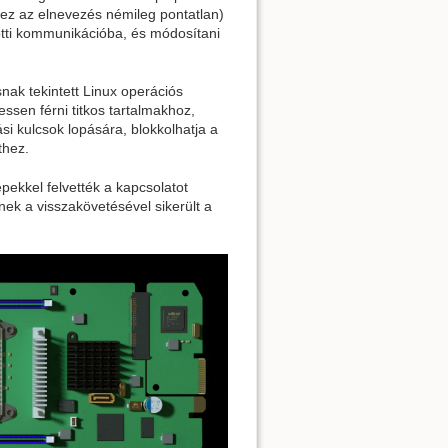
 ez az elnevezés némileg pontatlan)
ötti kommunikációba, és módosítani
snak tekintett Linux operációs
essen férni titkos tartalmakhoz,
si kulcsok lopására, blokkolhatja a
thez.
pekkel felvették a kapcsolatot
nek a visszakövetésével sikerült a