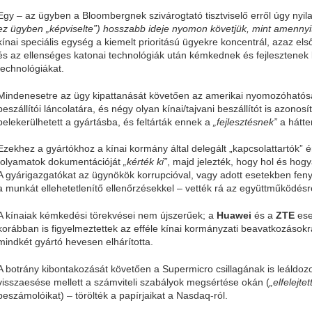
Egy – az ügyben a Bloombergnek szivárogtató tisztviselő erről úgy nyil
ez ügyben „képviselte”) hosszabb ideje nyomon követjük, mint amenny
kínai speciális egység a kiemelt prioritású ügyekre koncentrál, azaz e
és az ellenséges katonai technológiák után kémkednek és fejlesztene
technológiákat.
Mindenesetre az ügy kipattanását követően az amerikai nyomozóható
beszállítói láncolatára, és négy olyan kínai/tajvani beszállítót is azonos
belekerülhetett a gyártásba, és feltárták ennek a
„fejlesztésnek”
a hátte
Ezekhez a gyártókhoz a kínai kormány által delegált „kapcsolattartók” é
folyamatok dokumentációját
„kérték ki”
, majd jelezték, hogy hol és hogyan
A gyárigazgatókat az ügynökök korrupcióval, vagy adott esetekben fenye
a munkát ellehetetlenítő ellenőrzésekkel – vették rá az együttműködésr
A kínaiak kémkedési törekvései nem újszerűek; a
Huawei
és a
ZTE
ese
korábban is figyelmeztettek az efféle kínai kormányzati beavatkozásokr
mindkét gyártó hevesen elhárította.
A botrány kibontakozását követően a Supermicro csillagának is leáldoz
visszaesése mellett a számviteli szabályok megsértése okán (
„elfelejtet
beszámolóikat) – törölték a papírjaikat a Nasdaq-ról.