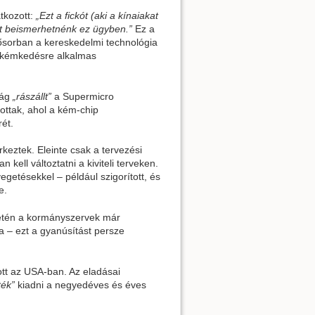
atkozott:
„Ezt a fickót (aki a kínaiakat
it beismerhetnénk ez ügyben.”
Ez a
lsősorban a kereskedelmi technológia
k kémkedésre alkalmas
ság
„rászállt”
a Supermicro
ítottak, ahol a kém-chip
rét.
rkeztek. Eleinte csak a tervezési
 kell változtatni a kiviteli terveken.
getésekkel – például szigorított, és
e.
tén a kormányszervek már
a – ezt a gyanúsítást persze
ott az USA-ban. Az eladásai
ték”
kiadni a negyedéves és éves