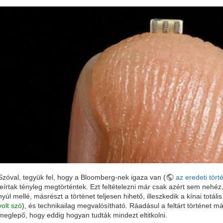
Szóval, tegyük fel, hogy a Bloomberg-nek igaza van (
az eredeti törté
leírtak tényleg megtörténtek. Ezt feltételezni már csak azért sem nehéz
nyúl mellé, másrészt a történet teljesen hihető, illeszkedik a kínai totál
volt szó
), és technikailag megvalósítható. Ráadásul a feltárt történet m
meglepő, hogy eddig hogyan tudták mindezt eltitkolni.