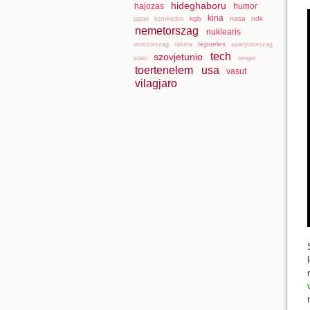
hideghaboru
hajozas
humor
kina
kgb
nasa
ndk
japan
kemkedes
nemetorszag
nuklearis
repueles
oroszorszag
raketa
spanyolorszag
tech
szovjetunio
stasi
tenger
toertenelem
usa
vasut
vilagjaro