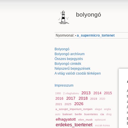
bolyongó
Nyomvonal:
a_supermicro_tortenet
•
Bolyongó
Bolyongó archívum
Összes bejegyzés
Bolyongó cimkék
Népszerű bejegyzések
A világ valódi csodái térképen
Impresszum
2013
2014
2015
1966
2.vilaghaboru
2017
2018
2016
2019
2020
2026
2021
2025
a_szovjet_imperium_romjain
alagut
anglia
baleset
berlin
buentetes
cia
auto
drog
elhagyatott
elon_musk
epiteszet
erdekes_toertenet
eszak-korea