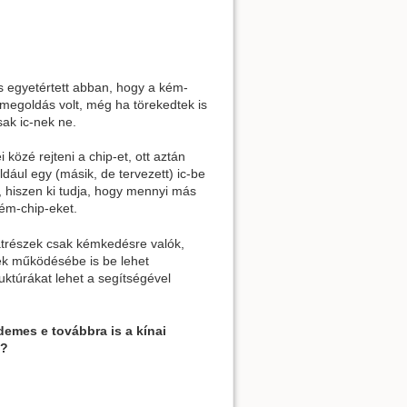
s egyetértett abban, hogy a kém-
 megoldás volt, még ha törekedtek is
sak ic-nek ne.
közé rejteni a chip-et, ott aztán
dául egy (másik, de tervezett) ic-be
, hiszen ki tudja, hogy mennyi más
kém-chip-eket.
atrészek csak kémkedésre valók,
ek működésébe is be lehet
ruktúrákat lehet a segítségével
demes e továbbra is a kínai
t?