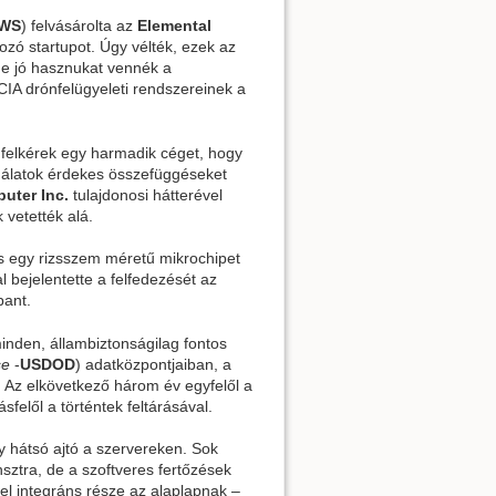
WS
) felvásárolta az
Elemental
ozó startupot. Úgy vélték, ezek az
 de jó hasznukat vennék a
IA drónfelügyeleti rendszereinek a
 felkérek egy harmadik céget, hogy
izsgálatok érdekes összefüggéseket
uter Inc.
tulajdonosi hátterével
 vetették alá.
 és egy rizsszem méretű mikrochipet
l bejelentette a felfedezését az
bant.
minden, állambiztonságilag fontos
se
-
USDOD
) adatközpontjaiban, a
. Az elkövetkező három év egyfelől a
sfelől a történtek feltárásával.
y hátsó ajtó a szervereken. Sok
nsztra, de a szoftveres fertőzések
el integráns része az alaplapnak –